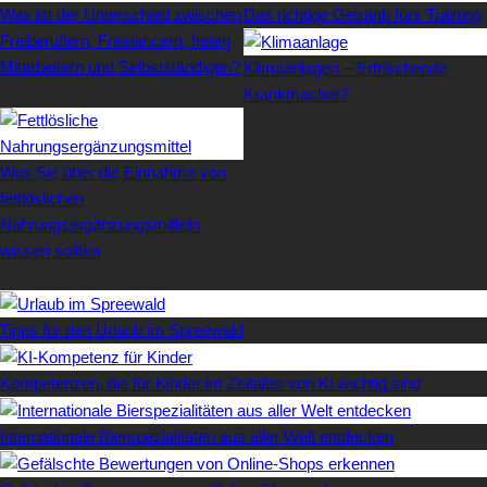
Was ist der Unterschied zwischen
Das richtige Getränk fürs Training
Freiberuflern, Freelancern, freien
Mitarbeitern und Selbstständigen?
Klimaanlagen – Erfrischende
Krankmacher?
Was Sie über die Einnahme von
fettlöslichen
Nahrungsergänzungsmitteln
wissen sollten
Letzte Artikel
Tipps für den Urlaub im Spreewald
Kompetenzen, die für Kinder im Zeitalter von KI wichtig sind
Internationale Bierspezialitäten aus aller Welt entdecken