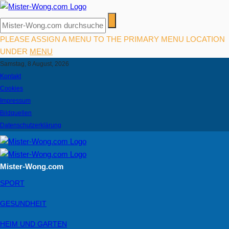
PLEASE ASSIGN A MENU TO THE PRIMARY MENU LOCATION
UNDER
MENU
Samstag, 8 August, 2026
Kontakt
Cookies
Impressum
Bildquellen
Datenschutzerklärung
Mister-Wong.com
SPORT
GESUNDHEIT
HEIM UND GARTEN