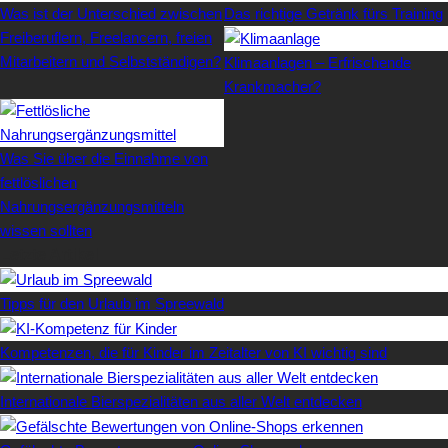
Was ist der Unterschied zwischen
Das richtige Getränk fürs Training
Freiberuflern, Freelancern, freien
Mitarbeitern und Selbstständigen?
Klimaanlagen – Erfrischende
Krankmacher?
Was Sie über die Einnahme von
fettlöslichen
Nahrungsergänzungsmitteln
wissen sollten
Letzte Artikel
Tipps für den Urlaub im Spreewald
Kompetenzen, die für Kinder im Zeitalter von KI wichtig sind
Internationale Bierspezialitäten aus aller Welt entdecken