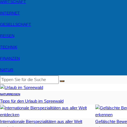
WIRTSCHAFT
INTERNET
GESELLSCHAFT
REISEN
TECHNIK
FINANZEN
NATUR
NATUR
REISEN
Tipps für den Urlaub im Spreewald
Internationale Bierspezialitäten aus aller Welt
Gefälschte Bewe