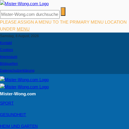
PLEASE ASSIGN A MENU TO THE PRIMARY MENU LOCATION
UNDER
MENU
Samstag, 8 August, 2026
Kontakt
Cookies
Impressum
Bildquellen
Datenschutzerklärung
Mister-Wong.com
SPORT
GESUNDHEIT
HEIM UND GARTEN