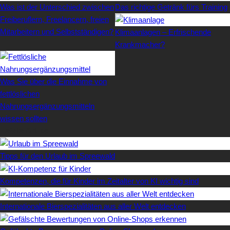
Was ist der Unterschied zwischen
Das richtige Getränk fürs Training
Freiberuflern, Freelancern, freien
Mitarbeitern und Selbstständigen?
Klimaanlagen – Erfrischende
Krankmacher?
Was Sie über die Einnahme von
fettlöslichen
Nahrungsergänzungsmitteln
wissen sollten
Letzte Artikel
Tipps für den Urlaub im Spreewald
Kompetenzen, die für Kinder im Zeitalter von KI wichtig sind
Internationale Bierspezialitäten aus aller Welt entdecken