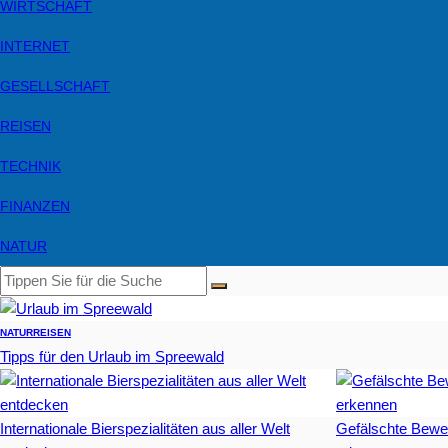
WIRTSCHAFT
INTERNET
GESELLSCHAFT
REISEN
TECHNIK
FINANZEN
NATUR
NATUR
REISEN
Tipps für den Urlaub im Spreewald
Internationale Bierspezialitäten aus aller Welt
Gefälschte Bewe