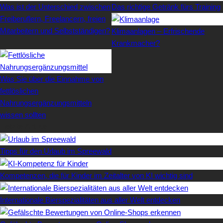
Was ist der Unterschied zwischen
Das richtige Getränk fürs Training
Freiberuflern, Freelancern, freien
Mitarbeitern und Selbstständigen?
Klimaanlagen – Erfrischende
Krankmacher?
Was Sie über die Einnahme von
fettlöslichen
Nahrungsergänzungsmitteln
wissen sollten
Letzte Artikel
Tipps für den Urlaub im Spreewald
Kompetenzen, die für Kinder im Zeitalter von KI wichtig sind
Internationale Bierspezialitäten aus aller Welt entdecken