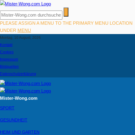
PLEASE ASSIGN A MENU TO THE PRIMARY MENU LOCATION
UNDER
MENU
Montag, 10 August, 2026
Kontakt
Cookies
Impressum
Bildquellen
Datenschutzerklärung
Mister-Wong.com
SPORT
GESUNDHEIT
HEIM UND GARTEN