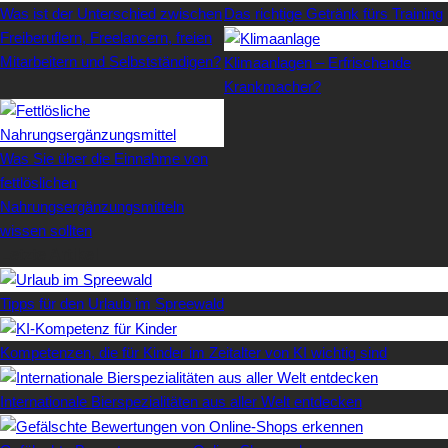
Was ist der Unterschied zwischen
Das richtige Getränk fürs Training
Freiberuflern, Freelancern, freien
Mitarbeitern und Selbstständigen?
Klimaanlagen – Erfrischende
Krankmacher?
Was Sie über die Einnahme von
fettlöslichen
Nahrungsergänzungsmitteln
wissen sollten
Letzte Artikel
Tipps für den Urlaub im Spreewald
Kompetenzen, die für Kinder im Zeitalter von KI wichtig sind
Internationale Bierspezialitäten aus aller Welt entdecken