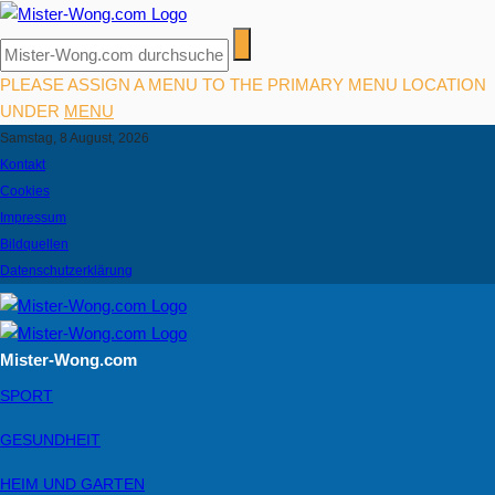
PLEASE ASSIGN A MENU TO THE PRIMARY MENU LOCATION
UNDER
MENU
Samstag, 8 August, 2026
Kontakt
Cookies
Impressum
Bildquellen
Datenschutzerklärung
Mister-Wong.com
SPORT
GESUNDHEIT
HEIM UND GARTEN