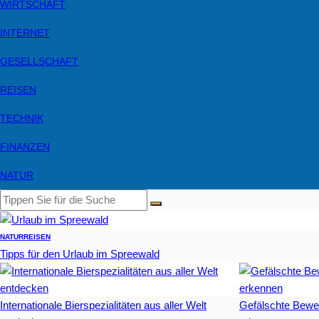
WIRTSCHAFT
INTERNET
GESELLSCHAFT
REISEN
TECHNIK
FINANZEN
NATUR
NATUR
REISEN
Tipps für den Urlaub im Spreewald
Internationale Bierspezialitäten aus aller Welt
Gefälschte Bewe