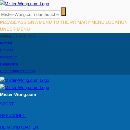
PLEASE ASSIGN A MENU TO THE PRIMARY MENU LOCATION
UNDER
MENU
Freitag, 7 August, 2026
Kontakt
Cookies
Impressum
Bildquellen
Datenschutzerklärung
Mister-Wong.com
SPORT
GESUNDHEIT
HEIM UND GARTEN