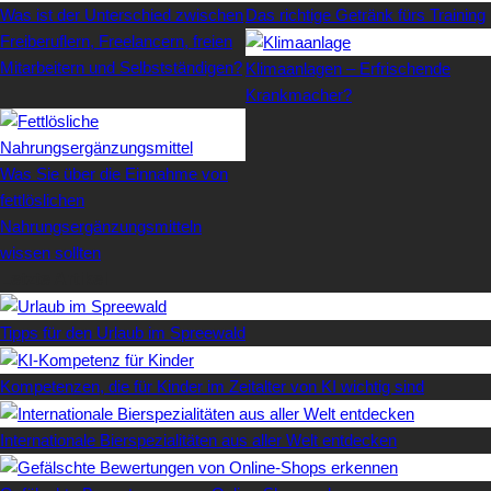
Was ist der Unterschied zwischen
Das richtige Getränk fürs Training
Freiberuflern, Freelancern, freien
Mitarbeitern und Selbstständigen?
Klimaanlagen – Erfrischende
Krankmacher?
Was Sie über die Einnahme von
fettlöslichen
Nahrungsergänzungsmitteln
wissen sollten
Letzte Artikel
Tipps für den Urlaub im Spreewald
Kompetenzen, die für Kinder im Zeitalter von KI wichtig sind
Internationale Bierspezialitäten aus aller Welt entdecken