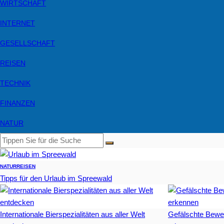
WIRTSCHAFT
INTERNET
GESELLSCHAFT
REISEN
TECHNIK
FINANZEN
NATUR
NATUR
REISEN
Tipps für den Urlaub im Spreewald
Internationale Bierspezialitäten aus aller Welt
Gefälschte Bewe