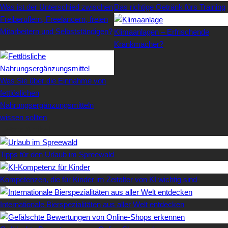
Was ist der Unterschied zwischen
Das richtige Getränk fürs Training
Freiberuflern, Freelancern, freien
Mitarbeitern und Selbstständigen?
Klimaanlagen – Erfrischende
Krankmacher?
Was Sie über die Einnahme von
fettlöslichen
Nahrungsergänzungsmitteln
wissen sollten
Letzte Artikel
Tipps für den Urlaub im Spreewald
Kompetenzen, die für Kinder im Zeitalter von KI wichtig sind
Internationale Bierspezialitäten aus aller Welt entdecken