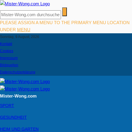
PLEASE ASSIGN A MENU TO THE PRIMARY MENU LOCATION
UNDER
MENU
Sonntag, 9 August, 2026
Kontakt
Cookies
Impressum
Bildquellen
Datenschutzerklärung
Mister-Wong.com
SPORT
GESUNDHEIT
HEIM UND GARTEN