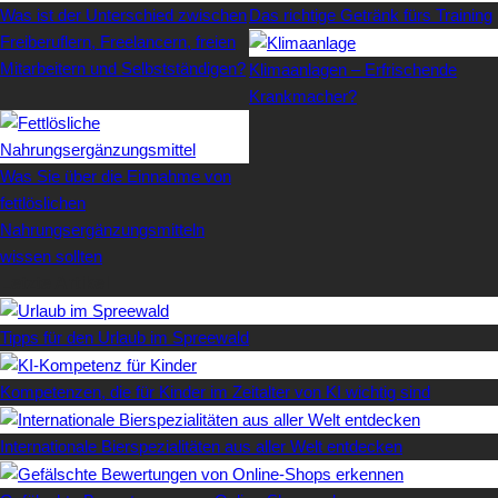
Was ist der Unterschied zwischen
Das richtige Getränk fürs Training
Freiberuflern, Freelancern, freien
Mitarbeitern und Selbstständigen?
Klimaanlagen – Erfrischende
Krankmacher?
Was Sie über die Einnahme von
fettlöslichen
Nahrungsergänzungsmitteln
wissen sollten
Letzte Artikel
Tipps für den Urlaub im Spreewald
Kompetenzen, die für Kinder im Zeitalter von KI wichtig sind
Internationale Bierspezialitäten aus aller Welt entdecken