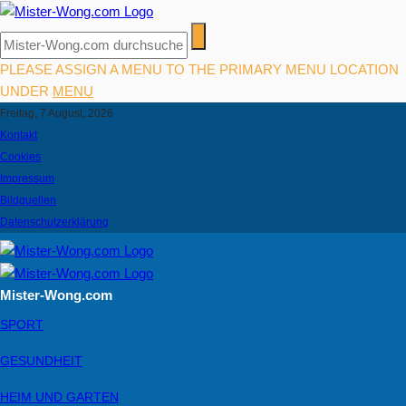
PLEASE ASSIGN A MENU TO THE PRIMARY MENU LOCATION
UNDER
MENU
Freitag, 7 August, 2026
Kontakt
Cookies
Impressum
Bildquellen
Datenschutzerklärung
Mister-Wong.com
SPORT
GESUNDHEIT
HEIM UND GARTEN