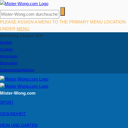
PLEASE ASSIGN A MENU TO THE PRIMARY MENU LOCATION
UNDER
MENU
Donnerstag, 6 August, 2026
Kontakt
Cookies
Impressum
Bildquellen
Datenschutzerklärung
Mister-Wong.com
SPORT
GESUNDHEIT
HEIM UND GARTEN