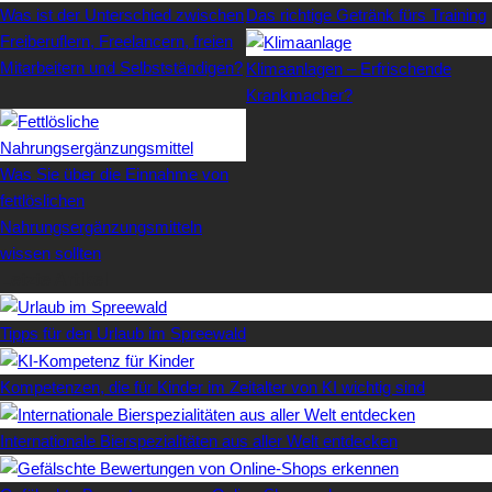
Was ist der Unterschied zwischen
Das richtige Getränk fürs Training
Freiberuflern, Freelancern, freien
Mitarbeitern und Selbstständigen?
Klimaanlagen – Erfrischende
Krankmacher?
Was Sie über die Einnahme von
fettlöslichen
Nahrungsergänzungsmitteln
wissen sollten
Letzte Artikel
Tipps für den Urlaub im Spreewald
Kompetenzen, die für Kinder im Zeitalter von KI wichtig sind
Internationale Bierspezialitäten aus aller Welt entdecken