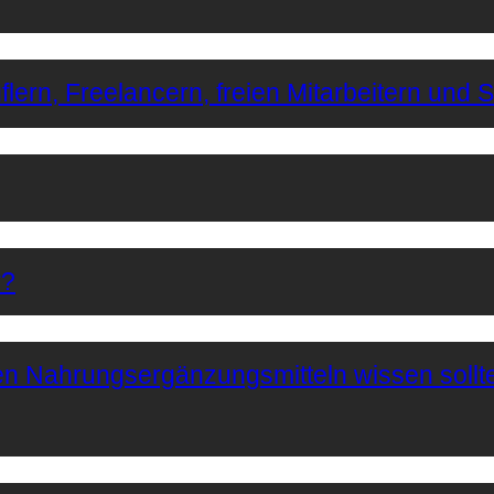
lern, Freelancern, freien Mitarbeitern und 
r?
hen Nahrungsergänzungsmitteln wissen sollt