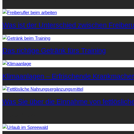
Was ist der Unterschied zwischen Freiberuf
Das richtige Getränk fürs Training
Klimaanlagen – Erfrischende Krankmache
Was Sie über die Einnahme von fettlöslic
Letzte Artikel