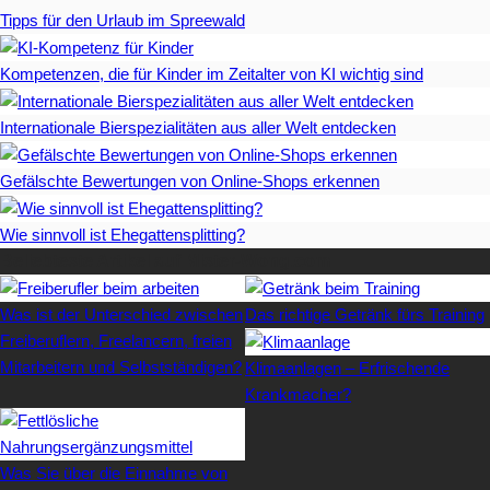
Tipps für den Urlaub im Spreewald
Kompetenzen, die für Kinder im Zeitalter von KI wichtig sind
Internationale Bierspezialitäten aus aller Welt entdecken
Gefälschte Bewertungen von Online-Shops erkennen
Wie sinnvoll ist Ehegattensplitting?
Beliebteste Artikel auf Mister-Wong.com
Was ist der Unterschied zwischen
Das richtige Getränk fürs Training
Freiberuflern, Freelancern, freien
Mitarbeitern und Selbstständigen?
Klimaanlagen – Erfrischende
Krankmacher?
Was Sie über die Einnahme von