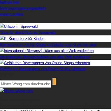
fettlöslichen
Nahrungsergänzungsmitteln
wissen sollten
Letzte Artikel
Tipps für den Urlaub im Spreewald
Kompetenzen, die für Kinder im Zeitalter von KI wichtig sind
Internationale Bierspezialitäten aus aller Welt entdecken
Gefälschte Bewertungen von Online-Shops erkennen
Suchen
Über Mister-Wong.com
Ihre Anlaufstelle für hochwertige Ratgeberartikel und Nachrichten.