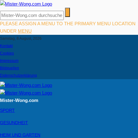
PLEASE ASSIGN A MENU TO THE PRIMARY MENU LOCATION
UNDER
MENU
Samstag, 8 August, 2026
Kontakt
Cookies
Impressum
Bildquellen
Datenschutzerklärung
Mister-Wong.com
SPORT
GESUNDHEIT
HEIM UND GARTEN