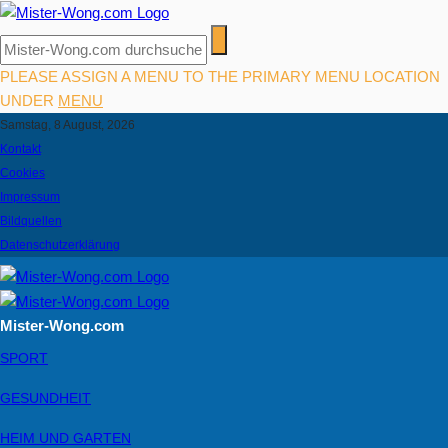
PLEASE ASSIGN A MENU TO THE PRIMARY MENU LOCATION
UNDER
MENU
Samstag, 8 August, 2026
Kontakt
Cookies
Impressum
Bildquellen
Datenschutzerklärung
Mister-Wong.com
SPORT
GESUNDHEIT
HEIM UND GARTEN