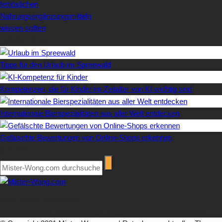
fettlöslichen
Nahrungsergänzungsmitteln
wissen sollten
Letzte Artikel
Tipps für den Urlaub im Spreewald
Kompetenzen, die für Kinder im Zeitalter von KI wichtig sind
Internationale Bierspezialitäten aus aller Welt entdecken
Gefälschte Bewertungen von Online-Shops erkennen
Suchen
Über Mister-Wong.com
Ihre Anlaufstelle für hochwertige Ratgeberartikel und Nachrichten.