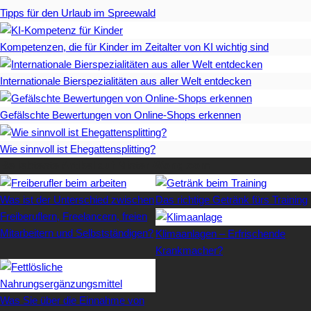
Tipps für den Urlaub im Spreewald
Kompetenzen, die für Kinder im Zeitalter von KI wichtig sind
Internationale Bierspezialitäten aus aller Welt entdecken
Gefälschte Bewertungen von Online-Shops erkennen
Wie sinnvoll ist Ehegattensplitting?
Beliebteste Artikel auf Mister-Wong.com
Was ist der Unterschied zwischen
Das richtige Getränk fürs Training
Freiberuflern, Freelancern, freien
Mitarbeitern und Selbstständigen?
Klimaanlagen – Erfrischende
Krankmacher?
Was Sie über die Einnahme von