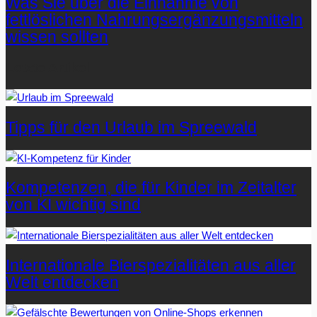
Was Sie über die Einnahme von
fettlöslichen Nahrungsergänzungsmitteln
wissen sollten
Letzte Artikel
Tipps für den Urlaub im Spreewald
Kompetenzen, die für Kinder im Zeitalter
von KI wichtig sind
Internationale Bierspezialitäten aus aller
Welt entdecken