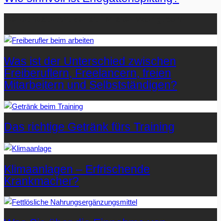
Beliebteste Artikel auf Mister-Wong.com
Was ist der Unterschied zwischen
Freiberuflern, Freelancern, freien
Mitarbeitern und Selbstständigen?
Das richtige Getränk fürs Training
Klimaanlagen – Erfrischende
Krankmacher?