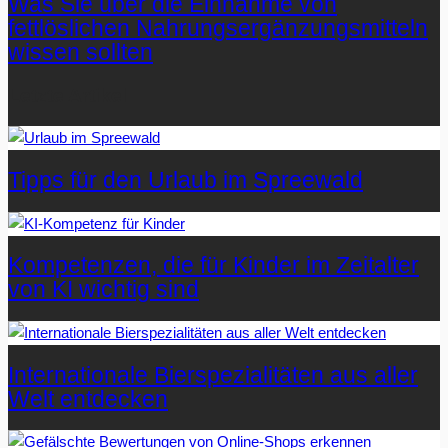
Was Sie über die Einnahme von
fettlöslichen Nahrungsergänzungsmitteln
wissen sollten
Letzte Artikel
Tipps für den Urlaub im Spreewald
Kompetenzen, die für Kinder im Zeitalter
von KI wichtig sind
Internationale Bierspezialitäten aus aller
Welt entdecken