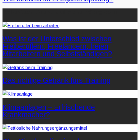
Beliebteste Artikel auf Mister-Wong.com
Was ist der Unterschied zwischen
Freiberuflern, Freelancern, freien
Mitarbeitern und Selbstständigen?
Das richtige Getränk fürs Training
Klimaanlagen – Erfrischende
Krankmacher?