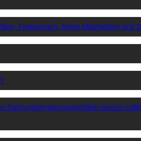
lern, Freelancern, freien Mitarbeitern und 
r?
hen Nahrungsergänzungsmitteln wissen sollt