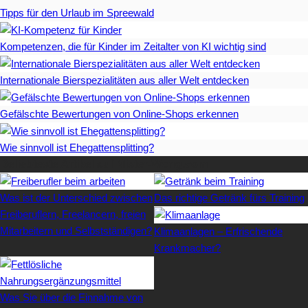
Tipps für den Urlaub im Spreewald
Kompetenzen, die für Kinder im Zeitalter von KI wichtig sind
Internationale Bierspezialitäten aus aller Welt entdecken
Gefälschte Bewertungen von Online-Shops erkennen
Wie sinnvoll ist Ehegattensplitting?
Beliebteste Artikel auf Mister-Wong.com
Was ist der Unterschied zwischen
Das richtige Getränk fürs Training
Freiberuflern, Freelancern, freien
Mitarbeitern und Selbstständigen?
Klimaanlagen – Erfrischende
Krankmacher?
Was Sie über die Einnahme von