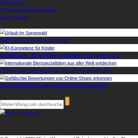
fettlöslichen
Nahrungsergänzungsmitteln
wissen sollten
Letzte Artikel
Tipps für den Urlaub im Spreewald
Kompetenzen, die für Kinder im Zeitalter von KI wichtig sind
Internationale Bierspezialitäten aus aller Welt entdecken
Gefälschte Bewertungen von Online-Shops erkennen
Suchen
Über Mister-Wong.com
Ihre Anlaufstelle für hochwertige Ratgeberartikel und Nachrichten.