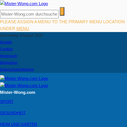
PLEASE ASSIGN A MENU TO THE PRIMARY MENU LOCATION
UNDER
MENU
Donnerstag, 6 August, 2026
Kontakt
Cookies
Impressum
Bildquellen
Datenschutzerklärung
Mister-Wong.com
SPORT
GESUNDHEIT
HEIM UND GARTEN