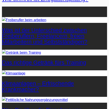
Beliebteste Artikel auf Mister-Wong.com
Was ist der Unterschied zwischen
Freiberuflern, Freelancern, freien
Mitarbeitern und Selbstständigen?
Das richtige Getränk fürs Training
Klimaanlagen – Erfrischende
Krankmacher?