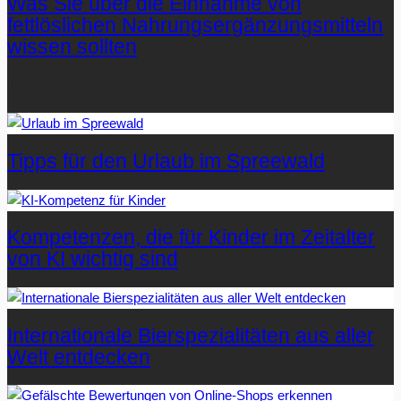
Was Sie über die Einnahme von
fettlöslichen Nahrungsergänzungsmitteln
wissen sollten
Letzte Artikel
Tipps für den Urlaub im Spreewald
Kompetenzen, die für Kinder im Zeitalter
von KI wichtig sind
Internationale Bierspezialitäten aus aller
Welt entdecken