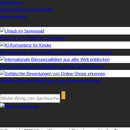
fettlöslichen
Nahrungsergänzungsmitteln
wissen sollten
Letzte Artikel
Tipps für den Urlaub im Spreewald
Kompetenzen, die für Kinder im Zeitalter von KI wichtig sind
Internationale Bierspezialitäten aus aller Welt entdecken
Gefälschte Bewertungen von Online-Shops erkennen
Suchen
Über Mister-Wong.com
Ihre Anlaufstelle für hochwertige Ratgeberartikel und Nachrichten.