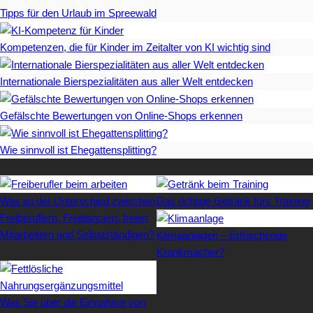
Tipps für den Urlaub im Spreewald
Kompetenzen, die für Kinder im Zeitalter von KI wichtig sind
Internationale Bierspezialitäten aus aller Welt entdecken
Gefälschte Bewertungen von Online-Shops erkennen
Wie sinnvoll ist Ehegattensplitting?
Beliebteste Artikel auf Mister-Wong.com
Was ist der Unterschied zwischen
Das richtige Getränk fürs Training
Freiberuflern, Freelancern, freien
Mitarbeitern und Selbstständigen?
Klimaanlagen – Erfrischende
Krankmacher?
Was Sie über die Einnahme von