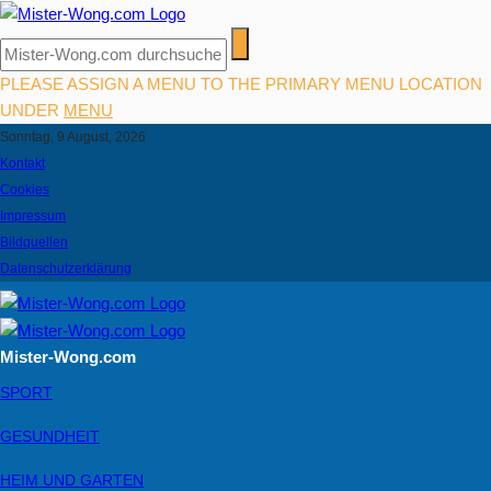
PLEASE ASSIGN A MENU TO THE PRIMARY MENU LOCATION
UNDER
MENU
Sonntag, 9 August, 2026
Kontakt
Cookies
Impressum
Bildquellen
Datenschutzerklärung
Mister-Wong.com
SPORT
GESUNDHEIT
HEIM UND GARTEN