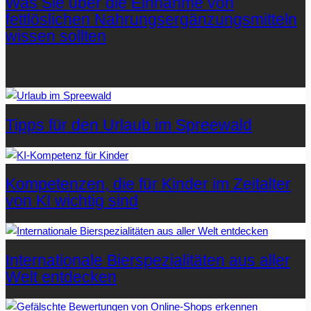
Was Sie über die Einnahme von
fettlöslichen Nahrungsergänzungsmitteln
wissen sollten
Letzte Artikel
Tipps für den Urlaub im Spreewald
Kompetenzen, die für Kinder im Zeitalter
von KI wichtig sind
Internationale Bierspezialitäten aus aller
Welt entdecken