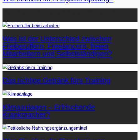
Beliebteste Artikel auf Mister-Wong.com
Was ist der Unterschied zwischen
Freiberuflern, Freelancern, freien
Mitarbeitern und Selbstständigen?
Das richtige Getränk fürs Training
Klimaanlagen – Erfrischende
Krankmacher?