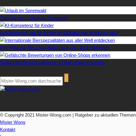
Letzte Artikel
Tipps für den Urlaub im Spreewald
Kompetenzen, die für Kinder im Zeitalter von KI wichtig sind
Internationale Bierspezialitäten aus aller Welt entdecken
Gefälschte Bewertungen von Online-Shops erkennen
Suchen
Über Mister-Wong.com
Ihre Anlaufstelle für hochwertige Ratgeberartikel und Nachrichten.
© Copyright 2021 Mister-Wong.com | Ratgeber zu aktuellen Themen
Mister Wong
Kontakt