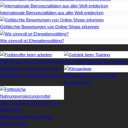
Internationale Bierspezialitäten aus aller Welt entdecken
Gefälschte Bewertungen von Online-Shops erkennen
Wie sinnvoll ist Ehegattensplitting?
Beliebteste Artikel auf Mister-Wong.com
Was ist der Unterschied zwischen
Das richtige Getränk fürs Training
Freiberuflern, Freelancern, freien
Mitarbeitern und Selbstständigen?
Klimaanlagen – Erfrischende
Krankmacher?
Was Sie über die Einnahme von
fettlöslichen
Nahrungsergänzungsmitteln
wissen sollten