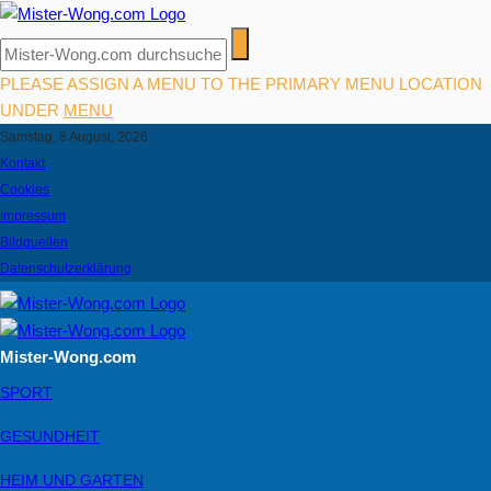
PLEASE ASSIGN A MENU TO THE PRIMARY MENU LOCATION
UNDER
MENU
Samstag, 8 August, 2026
Kontakt
Cookies
Impressum
Bildquellen
Datenschutzerklärung
Mister-Wong.com
SPORT
GESUNDHEIT
HEIM UND GARTEN