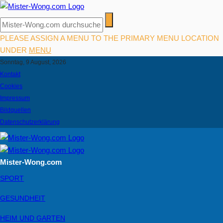
PLEASE ASSIGN A MENU TO THE PRIMARY MENU LOCATION
UNDER
MENU
Sonntag, 9 August, 2026
Kontakt
Cookies
Impressum
Bildquellen
Datenschutzerklärung
Mister-Wong.com
SPORT
GESUNDHEIT
HEIM UND GARTEN