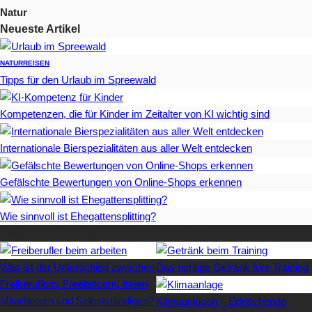
Natur
Neueste Artikel
NATUR
REISEN
Tipps für den Urlaub im Spreewald
Kompetenzen, die für Kinder im Zeitalter von KI wichtig sind
Internationale Bierspezialitäten aus aller Welt entdecken
Gefälschte Bewertungen von Online-Shops erkennen
Wie sinnvoll ist Ehegattensplitting?
Beliebteste Artikel auf Mister-Wong.com
Was ist der Unterschied zwischen
Das richtige Getränk fürs Training
Freiberuflern, Freelancern, freien
Mitarbeitern und Selbstständigen?
Klimaanlagen – Erfrischende