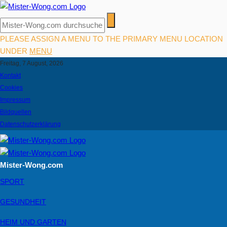
PLEASE ASSIGN A MENU TO THE PRIMARY MENU LOCATION
UNDER
MENU
Freitag, 7 August, 2026
Kontakt
Cookies
Impressum
Bildquellen
Datenschutzerklärung
Mister-Wong.com
SPORT
GESUNDHEIT
HEIM UND GARTEN