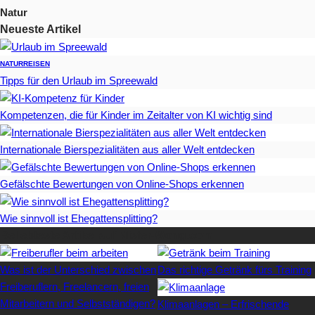
Natur
Neueste Artikel
NATUR
REISEN
Tipps für den Urlaub im Spreewald
Kompetenzen, die für Kinder im Zeitalter von KI wichtig sind
Internationale Bierspezialitäten aus aller Welt entdecken
Gefälschte Bewertungen von Online-Shops erkennen
Wie sinnvoll ist Ehegattensplitting?
Beliebteste Artikel auf Mister-Wong.com
Was ist der Unterschied zwischen
Das richtige Getränk fürs Training
Freiberuflern, Freelancern, freien
Mitarbeitern und Selbstständigen?
Klimaanlagen – Erfrischende