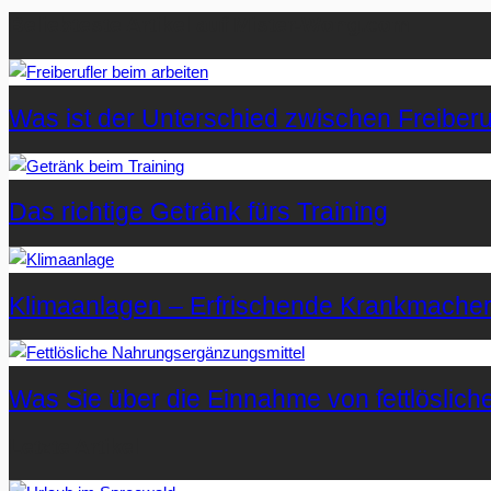
Beliebteste Artikel auf Mister-Wong.com
Was ist der Unterschied zwischen Freiberuf
Das richtige Getränk fürs Training
Klimaanlagen – Erfrischende Krankmache
Was Sie über die Einnahme von fettlöslic
Letzte Artikel