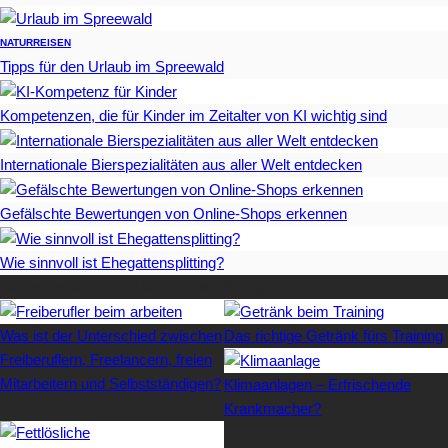
NATUR
REISEN
Tipps für den Urlaub im Spreewald
Kompetenzen, die für Kinder im Zeitalter von KI wichtig sind
Internationale Bierspezialitäten aus aller Welt entdecken
Gefälschte Bewertungen von Online-Shops erkennen
Wie sinnvoll ist Ehegattensplitting?
Beliebteste Artikel auf Mister-Wong.com
Was ist der Unterschied zwischen
Das richtige Getränk fürs Training
Freiberuflern, Freelancern, freien
Mitarbeitern und Selbstständigen?
Klimaanlagen – Erfrischende
Krankmacher?