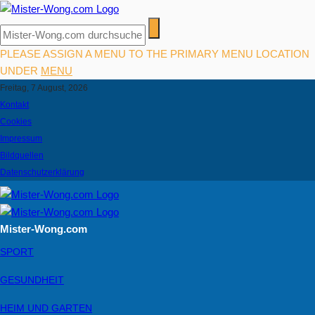
PLEASE ASSIGN A MENU TO THE PRIMARY MENU LOCATION
UNDER
MENU
Freitag, 7 August, 2026
Kontakt
Cookies
Impressum
Bildquellen
Datenschutzerklärung
Mister-Wong.com
SPORT
GESUNDHEIT
HEIM UND GARTEN