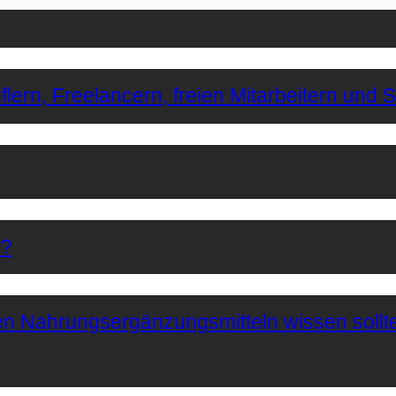
lern, Freelancern, freien Mitarbeitern und 
r?
hen Nahrungsergänzungsmitteln wissen sollt