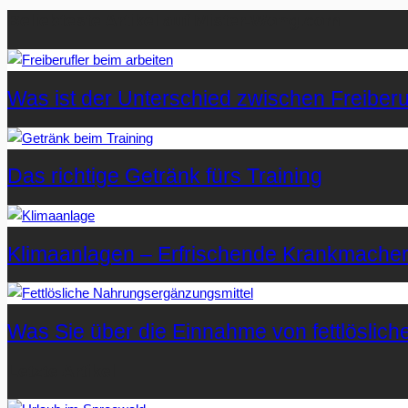
Beliebteste Artikel auf Mister-Wong.com
Was ist der Unterschied zwischen Freiberuf
Das richtige Getränk fürs Training
Klimaanlagen – Erfrischende Krankmache
Was Sie über die Einnahme von fettlöslic
Letzte Artikel