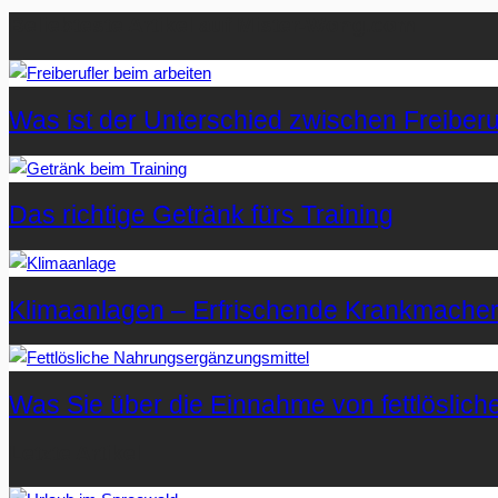
Beliebteste Artikel auf Mister-Wong.com
Was ist der Unterschied zwischen Freiberuf
Das richtige Getränk fürs Training
Klimaanlagen – Erfrischende Krankmache
Was Sie über die Einnahme von fettlöslic
Letzte Artikel