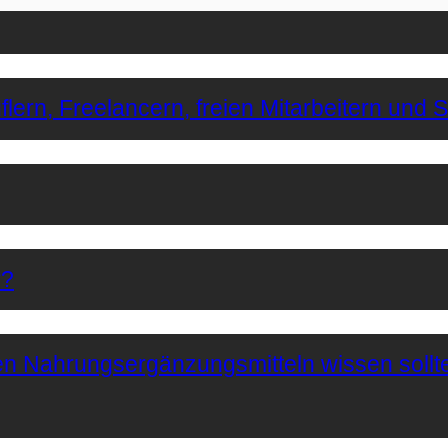
lern, Freelancern, freien Mitarbeitern und 
r?
hen Nahrungsergänzungsmitteln wissen sollt