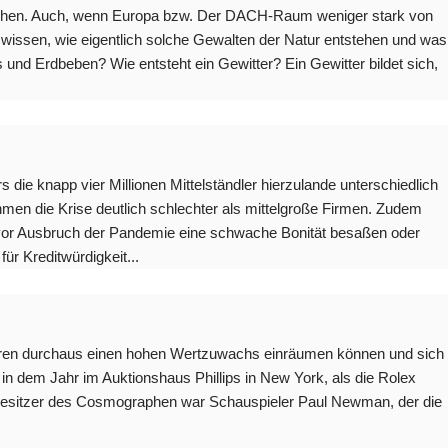
phen. Auch, wenn Europa bzw. Der DACH-Raum weniger stark von
zu wissen, wie eigentlich solche Gewalten der Natur entstehen und was
s und Erdbeben? Wie entsteht ein Gewitter? Ein Gewitter bildet sich,
die knapp vier Millionen Mittelständler hierzulande unterschiedlich
ehmen die Krise deutlich schlechter als mittelgroße Firmen. Zudem
ts vor Ausbruch der Pandemie eine schwache Bonität besaßen oder
für Kreditwürdigkeit...
uhren durchaus einen hohen Wertzuwachs einräumen können und sich
 in dem Jahr im Auktionshaus Phillips in New York, als die Rolex
Besitzer des Cosmographen war Schauspieler Paul Newman, der die