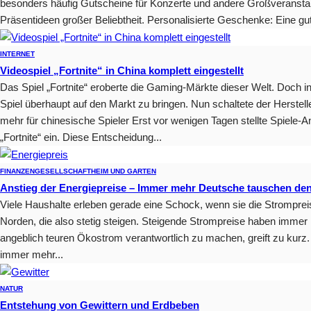
besonders häufig Gutscheine für Konzerte und andere Großveranstal
Präsentideen großer Beliebtheit. Personalisierte Geschenke: Eine gut
INTERNET
Videospiel „Fortnite“ in China komplett eingestellt
Das Spiel „Fortnite“ eroberte die Gaming-Märkte dieser Welt. Doch i
Spiel überhaupt auf den Markt zu bringen. Nun schaltete der Herstelle
mehr für chinesische Spieler Erst vor wenigen Tagen stellte Spiele-
„Fortnite“ ein. Diese Entscheidung...
FINANZEN
GESELLSCHAFT
HEIM UND GARTEN
Anstieg der Energiepreise – Immer mehr Deutsche tauschen de
Viele Haushalte erleben gerade eine Schock, wenn sie die Strompreis
Norden, die also stetig steigen. Steigende Strompreise haben imme
angeblich teuren Ökostrom verantwortlich zu machen, greift zu kurz
immer mehr...
NATUR
Entstehung von Gewittern und Erdbeben