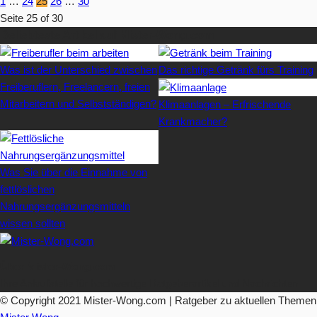
1
…
24
25
26
…
30
Seite 25 of 30
Beliebteste Artikel auf Mister-Wong.com
Was ist der Unterschied zwischen
Das richtige Getränk fürs Training
Freiberuflern, Freelancern, freien
Mitarbeitern und Selbstständigen?
Klimaanlagen – Erfrischende
Krankmacher?
Was Sie über die Einnahme von
fettlöslichen
Nahrungsergänzungsmitteln
wissen sollten
Über Mister-Wong.com
Ihre Anlaufstelle für hochwertige Ratgeberartikel und Nachrichten.
© Copyright 2021 Mister-Wong.com | Ratgeber zu aktuellen Themen