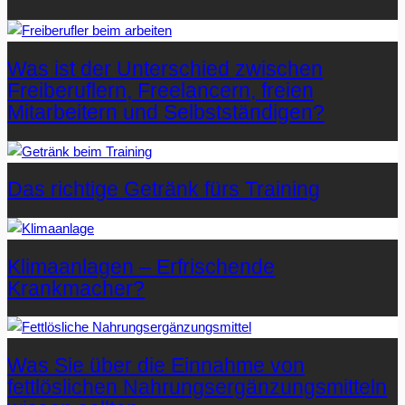
Was ist der Unterschied zwischen
Freiberuflern, Freelancern, freien
Mitarbeitern und Selbstständigen?
Das richtige Getränk fürs Training
Klimaanlagen – Erfrischende
Krankmacher?
Was Sie über die Einnahme von
fettlöslichen Nahrungsergänzungsmitteln