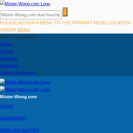
PLEASE ASSIGN A MENU TO THE PRIMARY MENU LOCATION
UNDER
MENU
Freitag, 7 August, 2026
Kontakt
Cookies
Impressum
Bildquellen
Datenschutzerklärung
Mister-Wong.com
SPORT
GESUNDHEIT
HEIM UND GARTEN