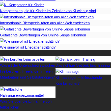
Kompetenzen, die für Kinder im Zeitalter von KI wichtig sind
Internationale Bierspezialitäten aus aller Welt entdecken
Gefälschte Bewertungen von Online-Shops erkennen
Wie sinnvoll ist Ehegattensplitting?
Beliebteste Artikel auf Mister-Wong.com
Was ist der Unterschied zwischen
Das richtige Getränk fürs Training
Freiberuflern, Freelancern, freien
Mitarbeitern und Selbstständigen?
Klimaanlagen – Erfrischende
Krankmacher?
Was Sie über die Einnahme von
fettlöslichen