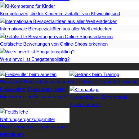
Kompetenzen, die für Kinder im Zeitalter von KI wichtig sind
Internationale Bierspezialitäten aus aller Welt entdecken
Gefälschte Bewertungen von Online-Shops erkennen
Wie sinnvoll ist Ehegattensplitting?
Beliebteste Artikel auf Mister-Wong.com
Was ist der Unterschied zwischen
Das richtige Getränk fürs Training
Freiberuflern, Freelancern, freien
Mitarbeitern und Selbstständigen?
Klimaanlagen – Erfrischende
Krankmacher?
Was Sie über die Einnahme von
fettlöslichen