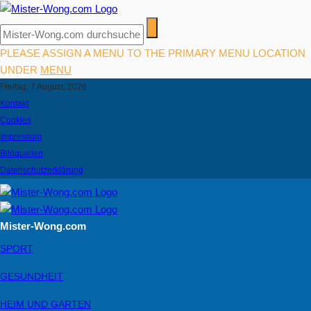
PLEASE ASSIGN A MENU TO THE PRIMARY MENU LOCATION
UNDER
MENU
Freitag, 7 August, 2026
Kontakt
Cookies
Impressum
Bildquellen
Datenschutzerklärung
Mister-Wong.com
SPORT
GESUNDHEIT
HEIM UND GARTEN