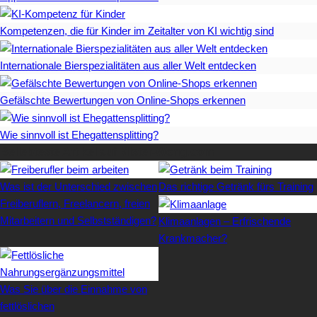
Kompetenzen, die für Kinder im Zeitalter von KI wichtig sind
Internationale Bierspezialitäten aus aller Welt entdecken
Gefälschte Bewertungen von Online-Shops erkennen
Wie sinnvoll ist Ehegattensplitting?
Beliebteste Artikel auf Mister-Wong.com
Was ist der Unterschied zwischen
Das richtige Getränk fürs Training
Freiberuflern, Freelancern, freien
Mitarbeitern und Selbstständigen?
Klimaanlagen – Erfrischende
Krankmacher?
Was Sie über die Einnahme von
fettlöslichen