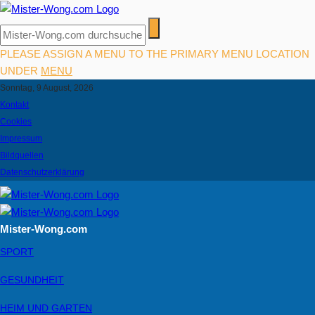
PLEASE ASSIGN A MENU TO THE PRIMARY MENU LOCATION
UNDER
MENU
Sonntag, 9 August, 2026
Kontakt
Cookies
Impressum
Bildquellen
Datenschutzerklärung
Mister-Wong.com
SPORT
GESUNDHEIT
HEIM UND GARTEN