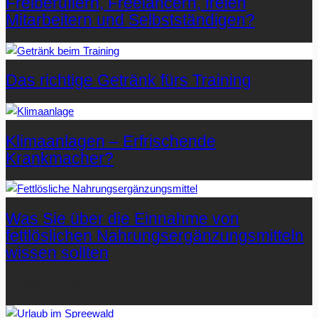
Freiberuflern, Freelancern, freien
Mitarbeitern und Selbstständigen?
Das richtige Getränk fürs Training
Klimaanlagen – Erfrischende
Krankmacher?
Was Sie über die Einnahme von
fettlöslichen Nahrungsergänzungsmitteln
wissen sollten
Letzte Artikel