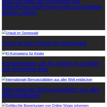
Was Sie über die Einnahme von
fettlöslichen Nahrungsergänzungsmitteln
wissen sollten
Letzte Artikel
Tipps für den Urlaub im Spreewald
Kompetenzen, die für Kinder im Zeitalter
von KI wichtig sind
Internationale Bierspezialitäten aus aller
Welt entdecken