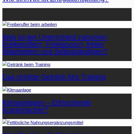
Beliebteste Artikel auf Mister-Wong.com
Was ist der Unterschied zwischen
Freiberuflern, Freelancern, freien
Mitarbeitern und Selbstständigen?
Das richtige Getränk fürs Training
Klimaanlagen – Erfrischende
Krankmacher?