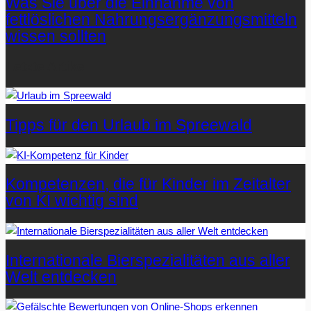
Was Sie über die Einnahme von
fettlöslichen Nahrungsergänzungsmitteln
wissen sollten
Letzte Artikel
Tipps für den Urlaub im Spreewald
Kompetenzen, die für Kinder im Zeitalter
von KI wichtig sind
Internationale Bierspezialitäten aus aller
Welt entdecken