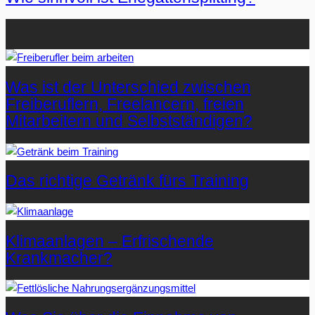
Beliebteste Artikel auf Mister-Wong.com
Was ist der Unterschied zwischen
Freiberuflern, Freelancern, freien
Mitarbeitern und Selbstständigen?
Das richtige Getränk fürs Training
Klimaanlagen – Erfrischende
Krankmacher?