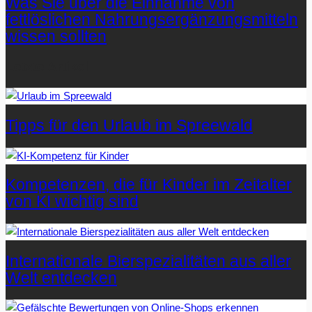
Was Sie über die Einnahme von
fettlöslichen Nahrungsergänzungsmitteln
wissen sollten
Letzte Artikel
Tipps für den Urlaub im Spreewald
Kompetenzen, die für Kinder im Zeitalter
von KI wichtig sind
Internationale Bierspezialitäten aus aller
Welt entdecken