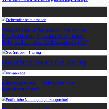
Beliebteste Artikel auf Mister-Wong.com
Was ist der Unterschied zwischen
Freiberuflern, Freelancern, freien
Mitarbeitern und Selbstständigen?
Das richtige Getränk fürs Training
Klimaanlagen – Erfrischende
Krankmacher?