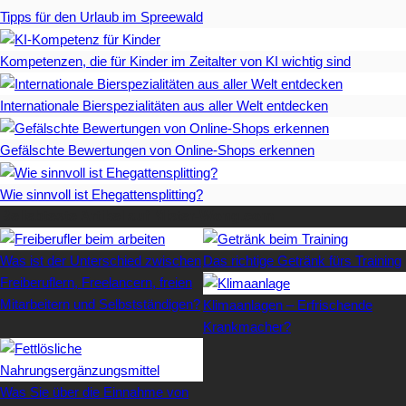
Tipps für den Urlaub im Spreewald
Kompetenzen, die für Kinder im Zeitalter von KI wichtig sind
Internationale Bierspezialitäten aus aller Welt entdecken
Gefälschte Bewertungen von Online-Shops erkennen
Wie sinnvoll ist Ehegattensplitting?
Beliebteste Artikel auf Mister-Wong.com
Was ist der Unterschied zwischen
Das richtige Getränk fürs Training
Freiberuflern, Freelancern, freien
Mitarbeitern und Selbstständigen?
Klimaanlagen – Erfrischende
Krankmacher?
Was Sie über die Einnahme von