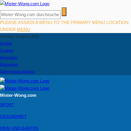
PLEASE ASSIGN A MENU TO THE PRIMARY MENU LOCATION
UNDER
MENU
Sonntag, 9 August, 2026
Kontakt
Cookies
Impressum
Bildquellen
Datenschutzerklärung
Mister-Wong.com
SPORT
GESUNDHEIT
HEIM UND GARTEN