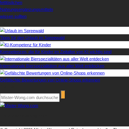
fettlöslichen
Nahrungsergänzungsmitteln
wissen sollten
Letzte Artikel
Tipps für den Urlaub im Spreewald
Kompetenzen, die für Kinder im Zeitalter von KI wichtig sind
Internationale Bierspezialitäten aus aller Welt entdecken
Gefälschte Bewertungen von Online-Shops erkennen
Suchen
Über Mister-Wong.com
Ihre Anlaufstelle für hochwertige Ratgeberartikel und Nachrichten.