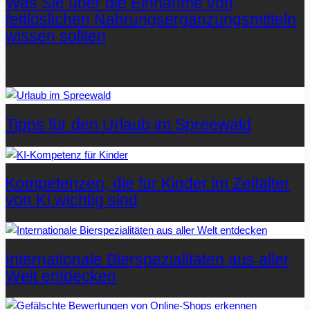
Was Sie über die Einnahme von
fettlöslichen Nahrungsergänzungsmitteln
wissen sollten
Letzte Artikel
Tipps für den Urlaub im Spreewald
Kompetenzen, die für Kinder im Zeitalter
von KI wichtig sind
Internationale Bierspezialitäten aus aller
Welt entdecken