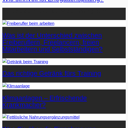
Beliebteste Artikel auf Mister-Wong.com
Was ist der Unterschied zwischen
Freiberuflern, Freelancern, freien
Mitarbeitern und Selbstständigen?
Das richtige Getränk fürs Training
Klimaanlagen – Erfrischende
Krankmacher?