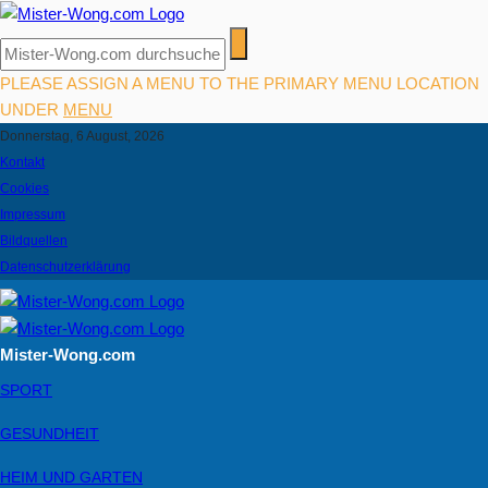
PLEASE ASSIGN A MENU TO THE PRIMARY MENU LOCATION
UNDER
MENU
Donnerstag, 6 August, 2026
Kontakt
Cookies
Impressum
Bildquellen
Datenschutzerklärung
Mister-Wong.com
SPORT
GESUNDHEIT
HEIM UND GARTEN