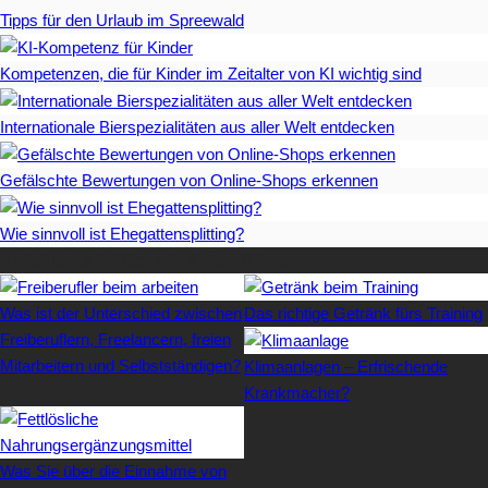
Tipps für den Urlaub im Spreewald
Kompetenzen, die für Kinder im Zeitalter von KI wichtig sind
Internationale Bierspezialitäten aus aller Welt entdecken
Gefälschte Bewertungen von Online-Shops erkennen
Wie sinnvoll ist Ehegattensplitting?
Beliebteste Artikel auf Mister-Wong.com
Was ist der Unterschied zwischen
Das richtige Getränk fürs Training
Freiberuflern, Freelancern, freien
Mitarbeitern und Selbstständigen?
Klimaanlagen – Erfrischende
Krankmacher?
Was Sie über die Einnahme von