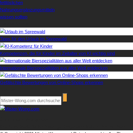
fettlöslichen
Nahrungsergänzungsmitteln
wissen sollten
Letzte Artikel
Tipps für den Urlaub im Spreewald
Kompetenzen, die für Kinder im Zeitalter von KI wichtig sind
Internationale Bierspezialitäten aus aller Welt entdecken
Gefälschte Bewertungen von Online-Shops erkennen
Suchen
Über Mister-Wong.com
Ihre Anlaufstelle für hochwertige Ratgeberartikel und Nachrichten.