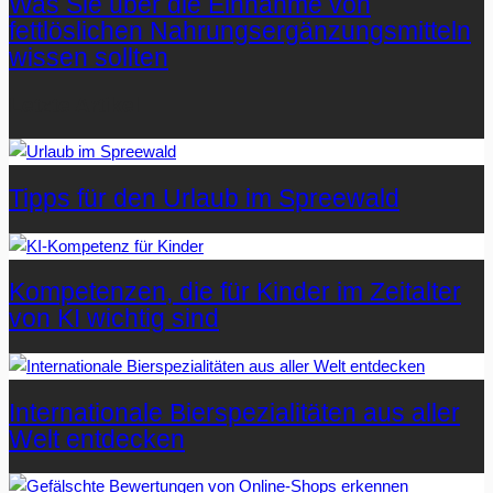
Was Sie über die Einnahme von
fettlöslichen Nahrungsergänzungsmitteln
wissen sollten
Letzte Artikel
Tipps für den Urlaub im Spreewald
Kompetenzen, die für Kinder im Zeitalter
von KI wichtig sind
Internationale Bierspezialitäten aus aller
Welt entdecken