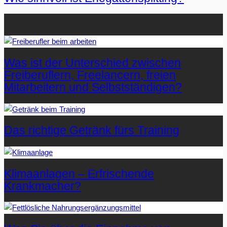
Beliebteste Artikel auf Mister-Wong.com
Was ist der Unterschied zwischen
Freiberuflern, Freelancern, freien
Mitarbeitern und Selbstständigen?
Das richtige Getränk fürs Training
Klimaanlagen – Erfrischende
Krankmacher?