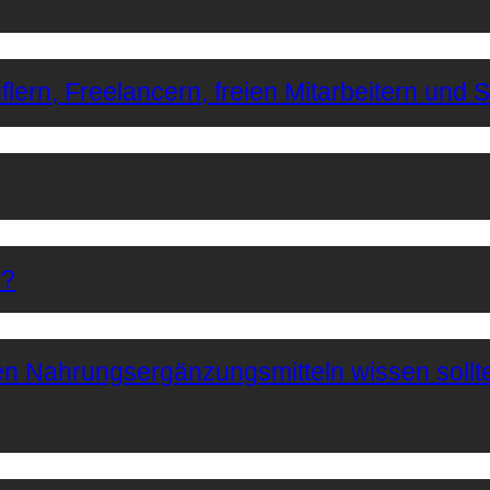
lern, Freelancern, freien Mitarbeitern und 
r?
hen Nahrungsergänzungsmitteln wissen sollt