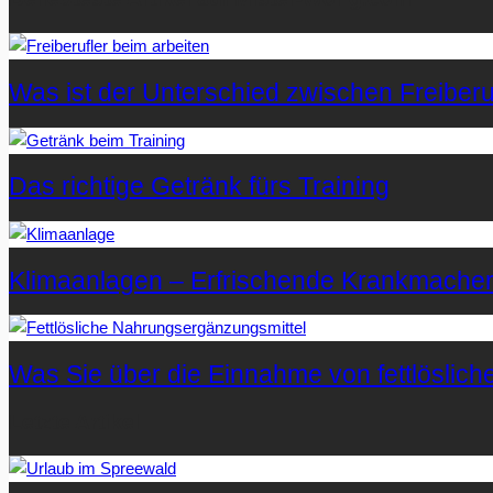
Was ist der Unterschied zwischen Freiberuf
Das richtige Getränk fürs Training
Klimaanlagen – Erfrischende Krankmache
Was Sie über die Einnahme von fettlöslic
Letzte Artikel