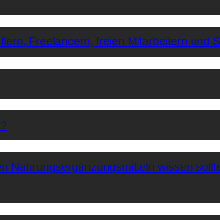
lern, Freelancern, freien Mitarbeitern und 
r?
hen Nahrungsergänzungsmitteln wissen sollt