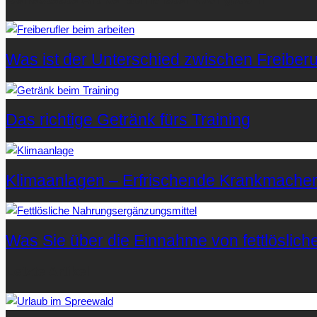
Was ist der Unterschied zwischen Freiberuf
Das richtige Getränk fürs Training
Klimaanlagen – Erfrischende Krankmache
Was Sie über die Einnahme von fettlöslic
Letzte Artikel