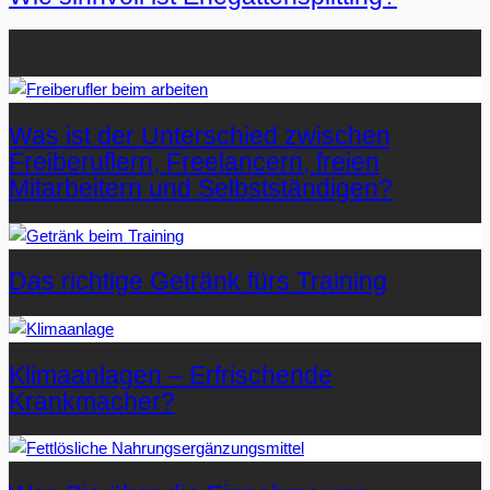
Beliebteste Artikel auf Mister-Wong.com
Was ist der Unterschied zwischen
Freiberuflern, Freelancern, freien
Mitarbeitern und Selbstständigen?
Das richtige Getränk fürs Training
Klimaanlagen – Erfrischende
Krankmacher?