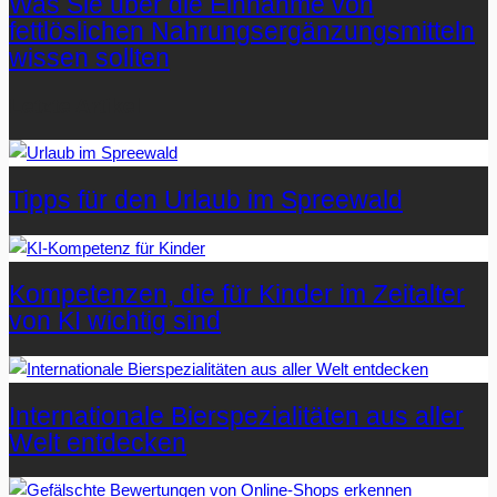
Was Sie über die Einnahme von
fettlöslichen Nahrungsergänzungsmitteln
wissen sollten
Letzte Artikel
Tipps für den Urlaub im Spreewald
Kompetenzen, die für Kinder im Zeitalter
von KI wichtig sind
Internationale Bierspezialitäten aus aller
Welt entdecken