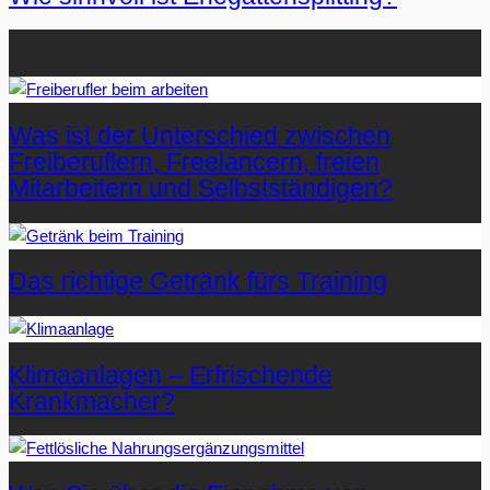
Beliebteste Artikel auf Mister-Wong.com
Was ist der Unterschied zwischen
Freiberuflern, Freelancern, freien
Mitarbeitern und Selbstständigen?
Das richtige Getränk fürs Training
Klimaanlagen – Erfrischende
Krankmacher?