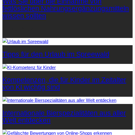
Was Sie über die Einnahme von
fettlöslichen Nahrungsergänzungsmitteln
wissen sollten
Letzte Artikel
Tipps für den Urlaub im Spreewald
Kompetenzen, die für Kinder im Zeitalter
von KI wichtig sind
Internationale Bierspezialitäten aus aller
Welt entdecken