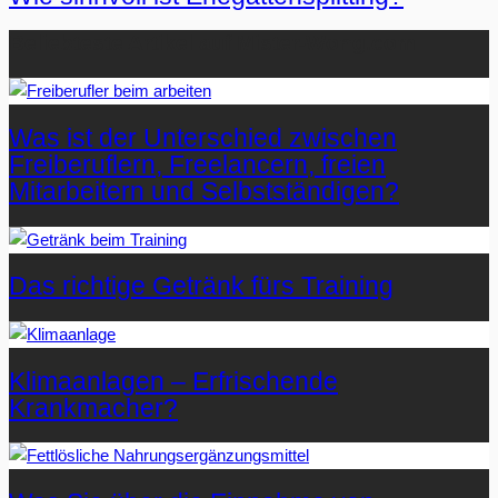
Beliebteste Artikel auf Mister-Wong.com
Was ist der Unterschied zwischen
Freiberuflern, Freelancern, freien
Mitarbeitern und Selbstständigen?
Das richtige Getränk fürs Training
Klimaanlagen – Erfrischende
Krankmacher?