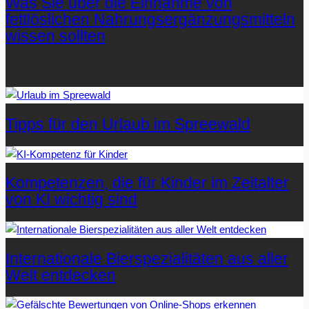
Was Sie über die Einnahme von
fettlöslichen Nahrungsergänzungsmitteln
wissen sollten
Letzte Artikel
Tipps für den Urlaub im Spreewald
Kompetenzen, die für Kinder im Zeitalter
von KI wichtig sind
Internationale Bierspezialitäten aus aller
Welt entdecken