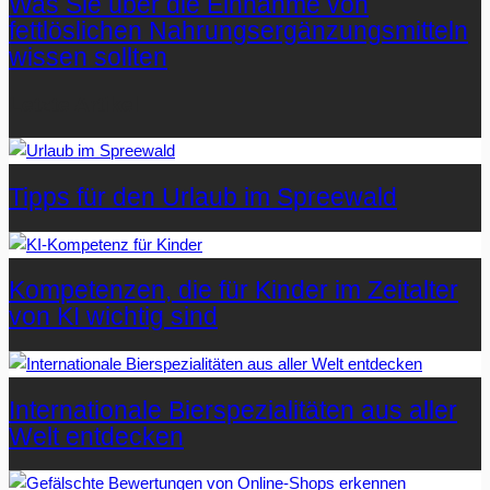
Was Sie über die Einnahme von
fettlöslichen Nahrungsergänzungsmitteln
wissen sollten
Letzte Artikel
Tipps für den Urlaub im Spreewald
Kompetenzen, die für Kinder im Zeitalter
von KI wichtig sind
Internationale Bierspezialitäten aus aller
Welt entdecken