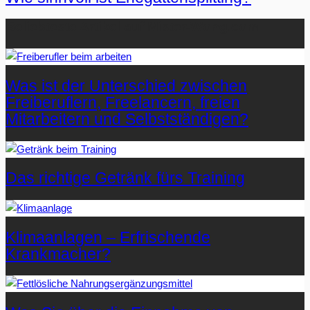
Beliebteste Artikel auf Mister-Wong.com
Was ist der Unterschied zwischen
Freiberuflern, Freelancern, freien
Mitarbeitern und Selbstständigen?
Das richtige Getränk fürs Training
Klimaanlagen – Erfrischende
Krankmacher?