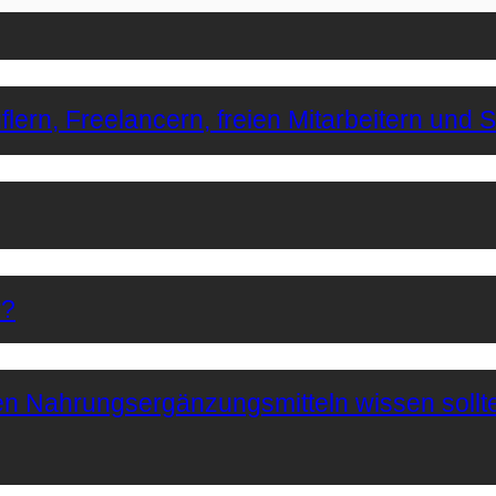
lern, Freelancern, freien Mitarbeitern und 
r?
hen Nahrungsergänzungsmitteln wissen sollt