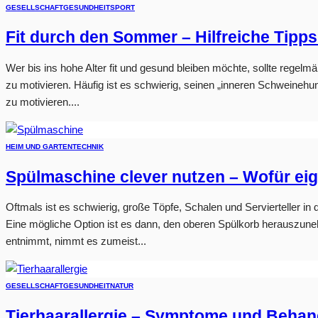
GESELLSCHAFT
GESUNDHEIT
SPORT
Fit durch den Sommer – Hilfreiche Tipps 
Wer bis ins hohe Alter fit und gesund bleiben möchte, sollte regelmä
zu motivieren. Häufig ist es schwierig, seinen „inneren Schweine
zu motivieren....
HEIM UND GARTEN
TECHNIK
Spülmaschine clever nutzen – Wofür eig
Oftmals ist es schwierig, große Töpfe, Schalen und Servierteller in
Eine mögliche Option ist es dann, den oberen Spülkorb herauszun
entnimmt, nimmt es zumeist...
GESELLSCHAFT
GESUNDHEIT
NATUR
Tierhaarallergie – Symptome und Behan