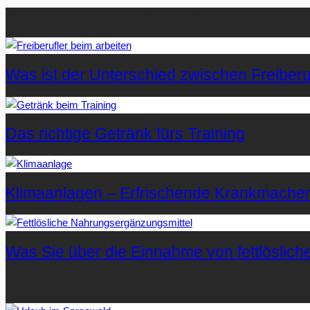
Beliebteste Artikel auf Mister-Wong.com
Was ist der Unterschied zwischen Freiberuf
Das richtige Getränk fürs Training
Klimaanlagen – Erfrischende Krankmache
Was Sie über die Einnahme von fettlöslic
Letzte Artikel